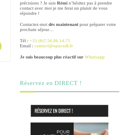
précisions ? Je suis
Rémi
n’hésitez pas à prendre
Bienvenue dans notre élégant
Évadez 
contact avec moi je me ferai un plaisir de vous
appartement moderne situé au
somptue
répondre !
sein du prestigieux Grand Hôtel
Boulogne
de Wimereux….
vieille…
Contactez-moi
dès maintenant
pour préparer votre
prochain séjour…
4 Personnes
Tél :
+33 (0)7.56.86.14.75
Email :
contact@oparadi.fr
EN SAVOIR PLUS
E
Je suis beaucoup plus réactif sur
Whatsapp
Réservez en DIRECT !