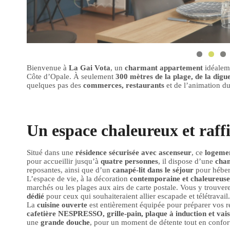
Bienvenue à
La Gai Vota
, un
charmant appartement
idéalem
Côte d’Opale. À seulement
300 mètres de la plage, de la digu
quelques pas des
commerces, restaurants
et de l’animation du 
Un espace chaleureux et raff
Situé dans une
résidence sécurisée avec ascenseur
, ce
logemen
pour accueillir jusqu’à
quatre personnes
, il dispose d’une
cham
reposantes, ainsi que d’un
canapé-lit dans le séjour
pour héber
L’espace de vie, à la décoration
contemporaine et chaleureuse
marchés ou les plages aux airs de carte postale. Vous y trouver
dédié
pour ceux qui souhaiteraient allier escapade et télétravail.
La
cuisine
ouverte
est
entièrement
équipée
pour
préparer
vos
r
cafetière NESPRESSO,
grille-
pain,
plaque à induction
et
vais
une
grande
douche
,
pour
un
moment
de
détente
tout
en
confor