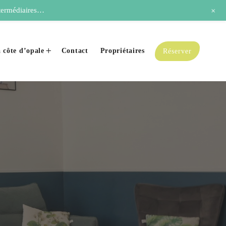
+
termédiaires…
a côte d’opale
Contact
Propriétaires
Réserver