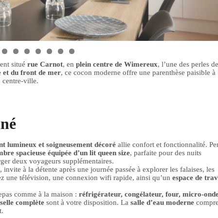
ent situé
rue Carnot
, en
plein centre de Wimereux
, l’une des perles de
e et du front de mer
, ce cocon moderne offre une parenthèse paisible à
centre-ville.
iné
t lumineux et soigneusement décoré
allie confort et fonctionnalité. Pe
bre spacieuse équipée d’un lit queen size
, parfaite pour des nuits
ger deux voyageurs supplémentaires.
, invite à la détente après une journée passée à explorer les falaises, les
ez une télévision, une connexion wifi rapide, ainsi qu’un
espace de trav
epas
comme
à
la
maison :
réfrigérateur,
congélateur,
four,
micro-
onde
selle
complète
sont
à
votre
disposition.
La
salle
d’eau
moderne
compr
t.