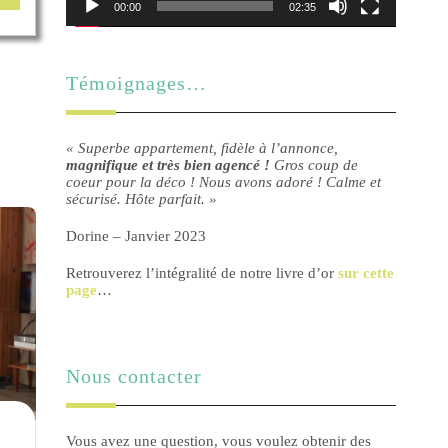
00:00
02:35
Témoignages…
« Superbe appartement, fidèle à l’annonce,
magnifique et très bien agencé !
Gros coup de
coeur pour la déco ! Nous avons adoré ! Calme et
sécurisé. Hôte parfait. »
Dorine – Janvier 2023
Retrouverez l’intégralité de notre livre d’or
sur cette
page
…
Nous contacter
Le Luxueux
La B
Vous avez une question, vous voulez obtenir des