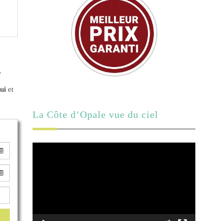
e
ui
et
La Côte d’Opale vue du ciel
Lecteur
vidéo