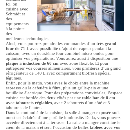
Ici, on
cuisine avec
Schmidt et
des
équipements
à la pointe
des
meilleures technologies.
Ainsi, vous pourrez prendre les commandes d’un
très grand
four de 71 L
avec possibilité d’ajout de vapeur pendant la
cuisson, avec un deuxième four combiné micro-ondes pour
optimiser vos préparations. Vous aurez aussi à disposition une
plaque à induction de 60 cm
avec zone flexible. Et pour
entreposer vos courses alimentaires, vous profiterez d’un grand
réfrigérateur de 140 L avec compartiment biofresh spécial
légumes.
Enfin, pour le matin, vous avez le choix entre la machine
espresso ou la cafetière à filtre, plus un grille-pain et une
bouilloire électrique. Pour des préparations conviviales, l’espace
cuisine est bordée des deux côtés par une
table bar de 8 cm
avec tabourets réglables
, avec 2 tabourets d’un côté et 3
tabourets de l’autre.
Dans la continuité de la cuisine, la salle à manger exposée sud-
ouest est éclairée d’une parfaite luminosité. De là, vous pouvez
accéder directement à la terrasse. La salle à manger constitue le
cœur de la maison et sera l’occasion de
belles tablées avec vos