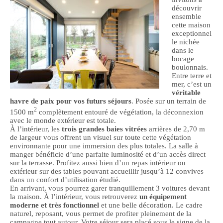
découvrir
ensemble
cette maison
exceptionnel
le nichée
dans le
bocage
boulonnais.
Entre terre et
mer, c’est un
véritable
havre de paix pour vos futurs séjours
. Posée sur un terrain de
2
1500 m
complètement entouré de végétation, la déconnexion
avec le monde extérieur est totale.
À l’intérieur, les
trois grandes baies vitrées
arrières de 2,70 m
de largeur vous offrent un visuel sur toute cette végétation
environnante pour une immersion des plus totales. La salle à
manger bénéficie d’une parfaite luminosité et d’un accès direct
sur la terrasse. Profitez aussi bien d’un repas intérieur ou
extérieur sur des tables pouvant accueillir jusqu’à 12 convives
dans un confort d’utilisation étudié.
En arrivant, vous pourrez garer tranquillement 3 voitures devant
la maison. À l’intérieur, vous retrouverez
un équipement
moderne et très fonctionnel
et une belle décoration. Le cadre
naturel, reposant, vous permet de profiter pleinement de la
campagne tout autour. Votre séjour sera placé sous le signe de la