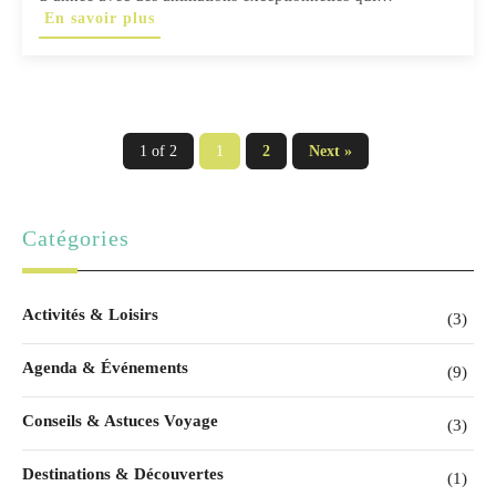
En savoir plus
1 of 2
1
2
Next »
Catégories
Activités & Loisirs
(3)
Agenda & Événements
(9)
Conseils & Astuces Voyage
(3)
Destinations & Découvertes
(1)